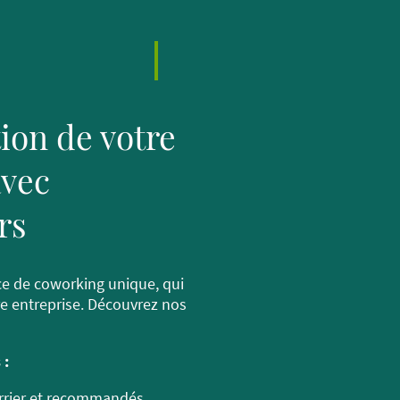
ion de votre
avec
rs
ce de coworking unique, qui
re entreprise. Découvrez nos
 :
urrier et recommandés